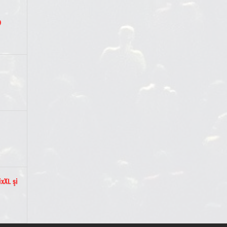
)
xXL şi