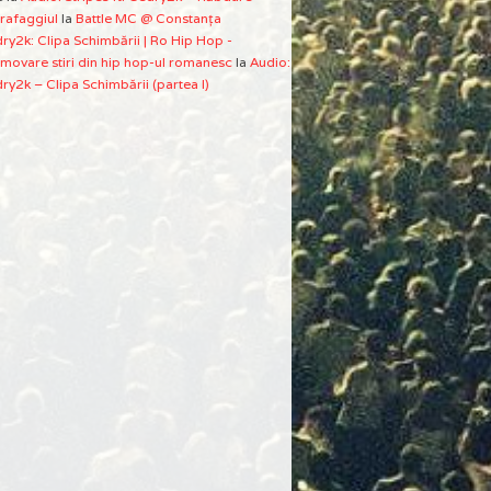
rafaggiul
la
Battle MC @ Constanţa
ry2k: Clipa Schimbării | Ro Hip Hop -
movare stiri din hip hop-ul romanesc
la
Audio:
ry2k – Clipa Schimbării (partea I)