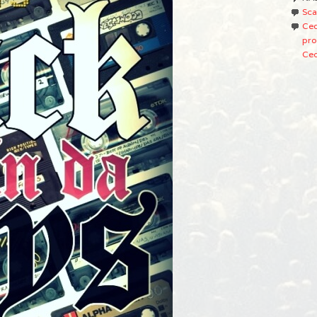
Sca
Ced
pro
Ced