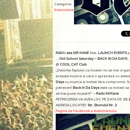
Categoria:
Evenimente
RADU aka MR KANE
feat.
LAUNCH EVENTS
p
..::
Old School Saturday – BACK IN DA DAYS
::.
@
COOL CAT Club
„Datorita faptului ca nicaieri nu se mai org
aceasta muzica si care o apreciaza cu adeva
Days
cu muzica si invitati fara compromis. Sun
petrecerii
Back In Da Days
este ca invitatii s
se mai pune nicaieri!!” –
Radu MrKane
PETRECEREA VA AVEA LOC PE DATA DE
10.
ADRESA LOCATIEI:
Str. Sborului Nr. 2
Pagina de Facebook a evenimentului.