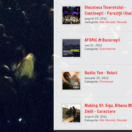
Discoteca Tineretului –
Costineşti – Paraziţii (live
august 15, 2011
Categoria:
Alte Noutati
,
Noutati
AFORIC @ Bucureşti
mai 31, 2011
Categoria:
Evenimente
Audio: Yan – Valuri
ianuarie 23, 2012
Categoria:
Promovari
Making Of: Sişu, Bibanu Mi
Zmili – Caractere
august 28, 2011
Categoria:
Alte Noutati
,
Noutati