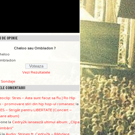
 DE OPINIE
Cheloo sau Ombladon ?
heloo
mbladon
Vezi Rezultatele
a Sondaje
ELE COMENTARII
eoclip: Stres – Asta sunt facut sa fiu | Ro Hip
 - promovare stiri din hip hop-ul romanesc
la
ES – Strigăt pentru LIBERTATE (Concert –
sare album)
pone
la
Cedry2k lansează ultimul album: „Clipa
imbării”
S
la
Audio: Stripes ft. Cedry2k – Răbdare