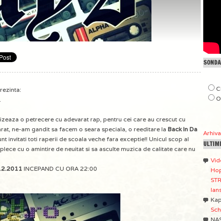
SONDAJ
C
rezinta:
O
.
anizeaza o petrecere cu adevarat rap, pentru cei care au crescut cu
rat, ne-am gandit sa facem o seara speciala, o reeditare la
Back In Da
Arhiv
t invitati toti raperii de scoala veche fara exceptie!! Unicul scop al
ULTIM
a plece cu o amintire de neuitat si sa asculte muzica de calitate care nu
Vid
12.2011
INCEPAND CU ORA 22:00
Hop
STR
lan
Ka
Sch
NA