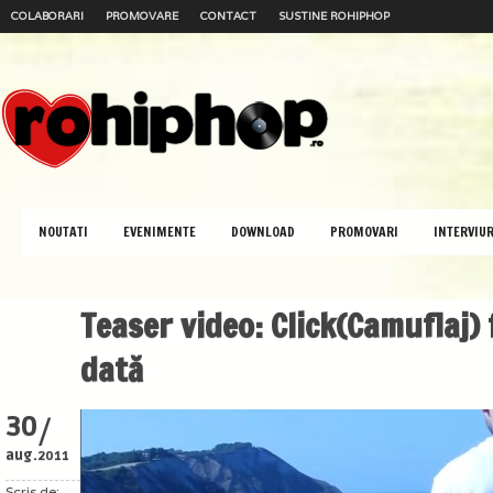
COLABORARI
PROMOVARE
CONTACT
SUSTINE ROHIPHOP
NOUTATI
EVENIMENTE
DOWNLOAD
PROMOVARI
INTERVIUR
Teaser video: Click(Camuflaj) 
dată
/
30
aug.
2011
Scris de: