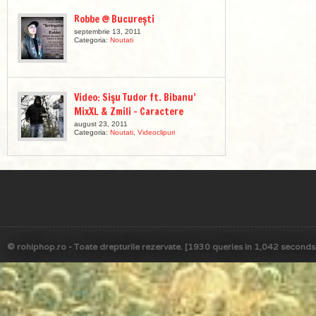
Robbe @ București
septembrie 13, 2011
Categoria:
Noutati
Video: Sişu Tudor ft. Bibanu’
MixXL & Zmili – Caractere
august 23, 2011
Categoria:
Noutati
,
Videoclipuri
© rohiphop.ro - Toate drepturile rezervate. [1930 queries in 1,042 seconds