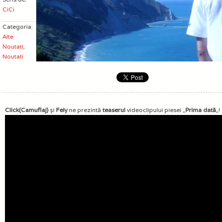
CiCi
Categoria:
Alte
Noutati
,
Noutati
Click(Camuflaj)
şi
Fely
ne prezintă
teaserul
videoclipului piesei „
Prima dată
„!