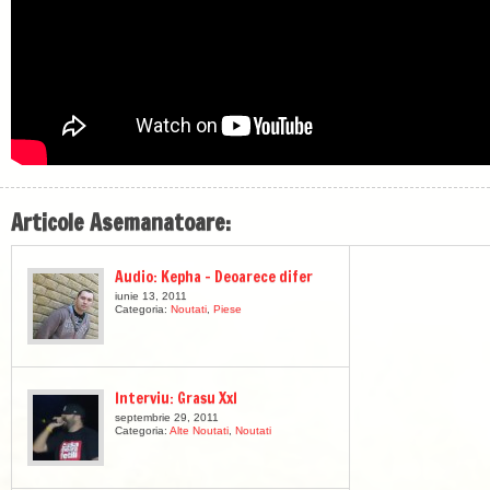
Articole Asemanatoare:
Audio: Kepha – Deoarece difer
iunie 13, 2011
Categoria:
Noutati
,
Piese
Interviu: Grasu Xxl
septembrie 29, 2011
Categoria:
Alte Noutati
,
Noutati