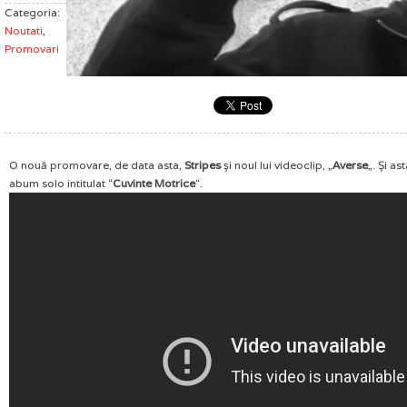
Categoria:
Noutati
,
Promovari
O nouă promovare, de data asta,
Stripes
şi noul lui videoclip, „
Averse
„. Şi as
abum solo intitulat “
Cuvinte Motrice
“.