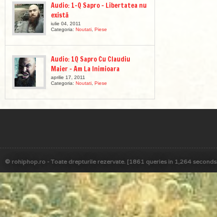
Audio: 1-Q Sapro – Libertatea nu
există
iulie 04, 2011
Categoria:
Noutati
,
Piese
Audio: 1Q Sapro Cu Claudiu
Maier – Am La Inimioara
aprilie 17, 2011
Categoria:
Noutati
,
Piese
© rohiphop.ro - Toate drepturile rezervate. [1861 queries in 1,264 seconds