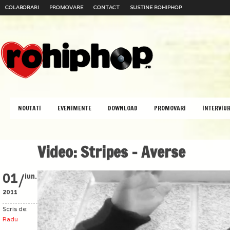
COLABORARI
PROMOVARE
CONTACT
SUSTINE ROHIPHOP
NOUTATI
EVENIMENTE
DOWNLOAD
PROMOVARI
INTERVIUR
Video: Stripes – Averse
/
01
iun.
2011
Scris de:
Radu