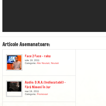
Articole Asemanatoare:
Face 2 Face – raku
iulie 19, 2011
Categoria:
Alte Noutati
,
Noutati
Audio: D.N.A.(Indiscutabil) –
Fără Nimeni în Jur
mai 19, 2011
Categoria:
Promovari