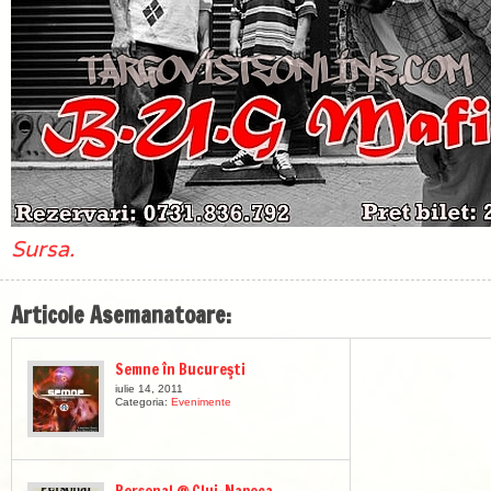
Sursa.
Articole Asemanatoare:
Semne în Bucureşti
iulie 14, 2011
Categoria:
Evenimente