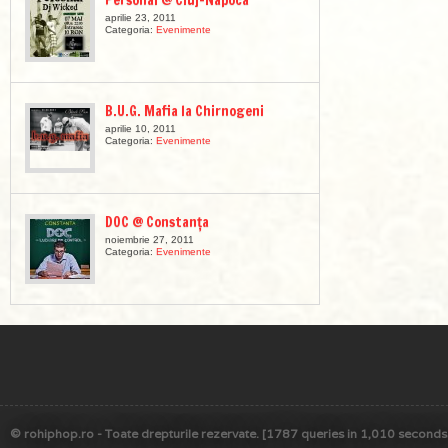
Personal @ Cluj-Napoca
aprilie 23, 2011
Categoria:
Evenimente
B.U.G. Mafia la Chirnogeni
aprilie 10, 2011
Categoria:
Evenimente
DOC @ Constanța
noiembrie 27, 2011
Categoria:
Evenimente
© rohiphop.ro - Toate drepturile rezervate. [1787 queries in 1,010 seconds