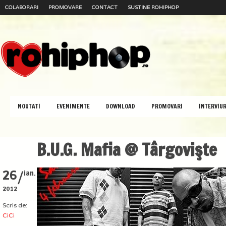
COLABORARI
PROMOVARE
CONTACT
SUSTINE ROHIPHOP
NOUTATI
EVENIMENTE
DOWNLOAD
PROMOVARI
INTERVIUR
B.U.G. Mafia @ Târgovişte
/
26
ian.
2012
Scris de:
CiCi