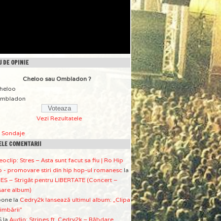
 DE OPINIE
Cheloo sau Ombladon ?
heloo
mbladon
Vezi Rezultatele
a Sondaje
ELE COMENTARII
eoclip: Stres – Asta sunt facut sa fiu | Ro Hip
 - promovare stiri din hip hop-ul romanesc
la
ES – Strigăt pentru LIBERTATE (Concert –
sare album)
pone
la
Cedry2k lansează ultimul album: „Clipa
imbării”
S
la
Audio: Stripes ft. Cedry2k – Răbdare