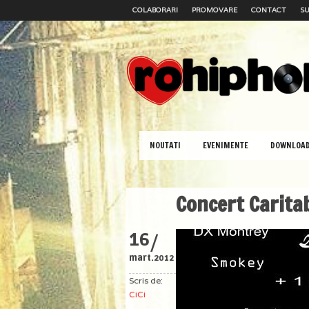
COLABORARI
PROMOVARE
CONTACT
SU
NOUTATI
EVENIMENTE
DOWNLOA
Concert Carita
/
16
mart.
2012
Scris de:
CiCi