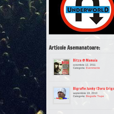
Articole Asemanatoare:
Bitza @ Mamaia
octombrie 12, 2011
Categoria:
Evenimente
Bigrafie Junky (Doru Grig
septembrie 19, 2010
Categoria:
Biografie Trupe