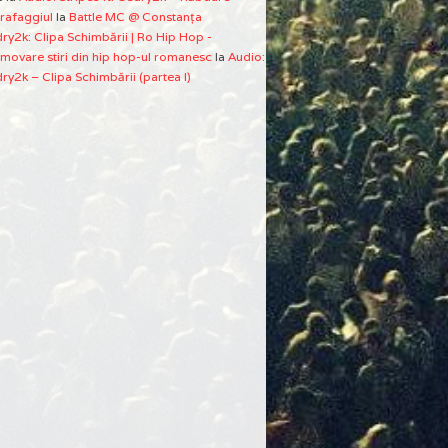
rafaggiul
la
Battle MC @ Constanţa
ry2k: Clipa Schimbării | Ro Hip Hop -
movare stiri din hip hop-ul romanesc
la
Audio:
ry2k – Clipa Schimbării (partea I)