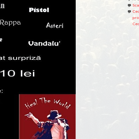
Sca
Ced
pro
Ced