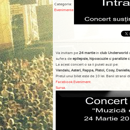
Categoria:
Evenimente
Va invitam pe
24 martie
in
club Underworld
d
sufera de
epilepsie, hipoacuzie
si
paralizie 
La acest concert o sa ii puteti auzi pe:
Vandalu, Asteri, Rappa, Pistol, Cosy, Daniel
Pretul unui bilet este de 10 lei. Banii stransi 
Facebook Eveniment.
Sursa
.