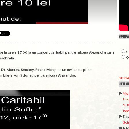
SONDAJ
C
e la orele 17:00 la un concert caritabil pentru micuta
Alexandra
care
O
cerebrala
.
le, Dx Montey, Smokey, Pacha Man
plus un invitat surpriza.
din bilete vor fi donati pentru micuta
Alexandra
.
Arhiv
ULTIM
Vid
Hop
STR
lan
Ka
Sch
NA