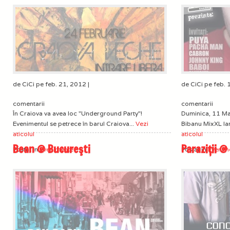
de CiCi pe feb. 21, 2012 |
de CiCi pe feb. 
comentarii
comentarii
În Craiova va avea loc "Underground Party"!
Duminica, 11 Mar
Evenimentul se petrece în barul Craiova...
Vezi
Bibanu MixXL la
aticolul
aticolul
Bean @ Bucureşti
Paraziții @
Postat in
Evenimente
Postat in
Evenim