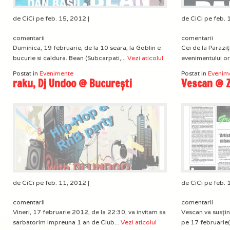
de CiCi pe feb. 15, 2012 |
de CiCi pe feb. 
comentarii
comentarii
Duminica, 19 februarie, de la 10 seara, la Goblin e
Cei de la Paraziț
bucurie si caldura. Bean (Subcarpati,...
Vezi aticolul
evenimentului or
Postat in
Evenimente
Postat in
Evenim
raku, Dj Undoo @ București
Vescan @ Z
de CiCi pe feb. 11, 2012 |
de CiCi pe feb. 
comentarii
comentarii
Vineri, 17 februarie 2012, de la 22:30, va invitam sa
Vescan va susțin
sarbatorim impreuna 1 an de Club...
Vezi aticolul
pe 17 februarie(v