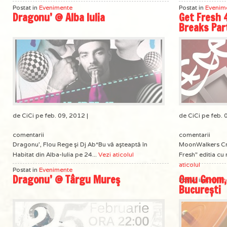
Postat in
Evenimente
Postat in
Evenim
Dragonu’ @ Alba Iulia
Get Fresh 
Breaks Par
de CiCi pe feb. 09, 2012 |
de CiCi pe feb. 
comentarii
comentarii
Dragonu', Flou Rege şi Dj Ab*Bu vă aşteaptă în
MoonWalkers Cre
Habitat din Alba-Iulia pe 24...
Vezi aticolul
Fresh" editia cu 
aticolul
Postat in
Evenimente
Dragonu’ @ Târgu Mureş
Omu Gnom,
Postat in
Evenim
București