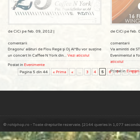
de CiCi pe feb. 09, 2012 |
de CiCi pe feb. 
comentarii
comentarii
Dragonu' alături de Flou Rege şi Dj Al*Bu vor susţine
Va amintiti de
un concert în Caffee N York din...
Vezi aticolul
Evenimentul a fo
aticolul
Postat in
Evenimente
Postat in
Evenim
Pagina 5 din 44
« Prima
«
...
3
4
5
6
7
...
10
© rohiphop.ro - Toate drepturile rezervate. [2144 queries in 1,077 seconds