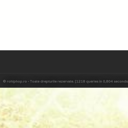
© rohiphop.ro - Toate drepturile rezervate. [1218 queries in 0,804 seconds