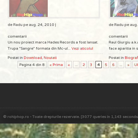
de Radu pe aug. 24, 2010 |
de Radu pe aug.
comentarii
comentarii
Un nou proiect marca Hades Records a fost lansat.
Raul Giurgiu a.k.
Trupa "Sangre" formata din Mc-ul...
Vezi aticolul
face aparitia in s
Postat in
Download
,
Noutati
Postat in
Biograf
Pagina 4 din 8
« Prima
«
...
2
3
4
5
6
...
»
Ul
© rohiphop.ro - Toate drepturile rezervate. [3077 queries in 1,143 seconds