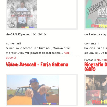
de GRAME pe sept. 01, 2010 |
de Radu pe aug.
comentarii
comentarii
Sunet Toxic scoate un album nou, "Nonvalorile
Bai cica Exile a
morale". Albumul poate fi descărcat mai...
Vezi
albumu lui...Da m
aticolul
Postat in
Noutati
Video: Passcall – Furia Galbena
Biografie 
Postat in
Download
(GDR)