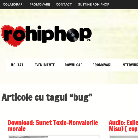
COLABORARI
PROMOVARE
CONTACT
SUSTINE ROHIPHOP
NOUTATI
EVENIMENTE
DOWNLOAD
PROMOVARI
INTERVIUR
Articole cu tagul “bug”
Download: Sunet Toxic-Nonvalorile
Audio: Exil
morale
Misu) [ cop