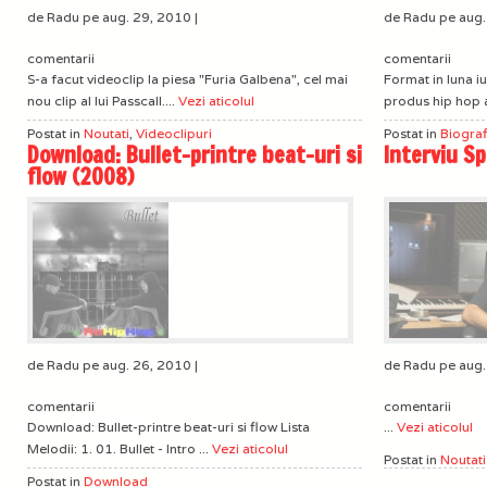
de Radu pe aug. 29, 2010 |
de Radu pe aug.
comentarii
comentarii
S-a facut videoclip la piesa "Furia Galbena", cel mai
Format in luna i
nou clip al lui Passcall....
Vezi aticolul
produs hip hop a
Postat in
Noutati
,
Videoclipuri
Postat in
Biograf
Download: Bullet-printre beat-uri si
Interviu Sp
flow (2008)
de Radu pe aug. 26, 2010 |
de Radu pe aug.
comentarii
comentarii
Download: Bullet-printre beat-uri si flow Lista
...
Vezi aticolul
Melodii: 1. 01. Bullet - Intro ...
Vezi aticolul
Postat in
Noutati
Postat in
Download