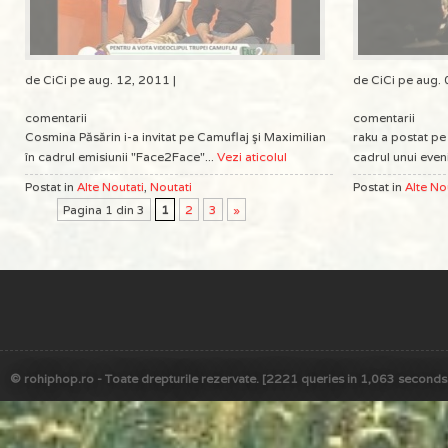
de CiCi pe aug. 12, 2011 |
de CiCi pe aug. 
comentarii
comentarii
Cosmina Păsărin i-a invitat pe Camuflaj şi Maximilian
raku a postat pe
în cadrul emisiunii "Face2Face"...
Vezi aticolul
cadrul unui eveni
Postat in
Alte Noutati
,
Noutati
Postat in
Alte No
Pagina 1 din 3
1
2
3
»
© rohiphop.ro - Toate drepturile rezervate. [2221 queries in 1,063 seconds