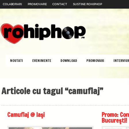
COLABORARI
PROMOVARE
CONTACT
SUSTINE ROHIPHOP
NOUTATI
EVENIMENTE
DOWNLOAD
PROMOVARI
INTERVIUR
Articole cu tagul “camuflaj”
Camuflaj @ Iaşi
Promo: Con
Bucureşti!