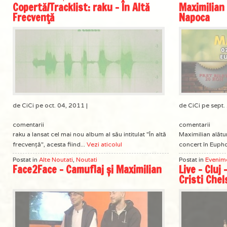
Copertă/Tracklist: raku – În Altă
Maximilian
Frecvenţă
Napoca
de CiCi pe oct. 04, 2011 |
de CiCi pe sept.
comentarii
comentarii
raku a lansat cel mai nou album al său intitulat "În altă
Maximilian alătu
frecvenţă", acesta fiind...
Vezi aticolul
concert în Eupho
Postat in
Alte Noutati
,
Noutati
Postat in
Evenim
Face2Face – Camuflaj și Maximilian
Live – Cluj
Cristi Chel