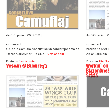
de CiCi pe ian. 26, 2012 |
de CiCi pe ian. 
comentarii
comentarii
Cei de la Camuflaj vor susţine un concert pe data de
Vescan ne prezi
10 februarie(vineri), în Club...
Vezi aticolul
29 ianuarie din B
Postat in
Evenimente
Postat in
Alte No
Vescan @ Bucureşti
Workin` on 
BlazonOneS
Sticlă