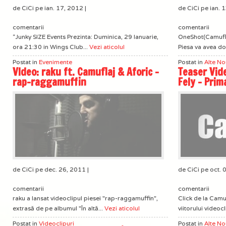
de CiCi pe ian. 17, 2012 |
de CiCi pe ian. 
comentarii
comentarii
“Junky SIZE Events Prezinta: Duminica, 29 Ianuarie,
OneShot(Camuflaj
ora 21:30 in Wings Club...
Vezi aticolul
Piesa va avea doi 
Postat in
Evenimente
Postat in
Alte No
VIdeo: raku ft. Camuflaj & Aforic –
Teaser Vide
rap-raggamuffin
Fely – Prim
de CiCi pe dec. 26, 2011 |
de CiCi pe oct. 
comentarii
comentarii
raku a lansat videoclipul piesei "rap-raggamuffin",
Click de la Camuf
extrasă de pe albumul "În altă...
Vezi aticolul
viitorului videocl
Postat in
Videoclipuri
Postat in
Alte No