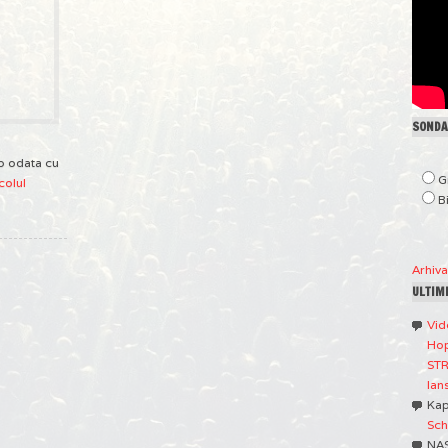
SONDAJ
op odata cu
G
colul
B
Arhiv
ULTIM
Vid
Hop
STR
lan
Ka
Sch
NA