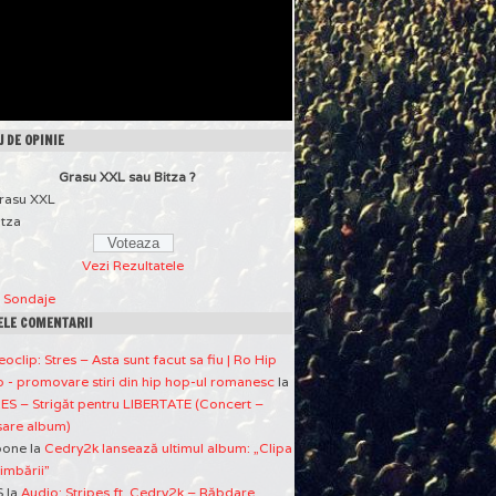
 DE OPINIE
Grasu XXL sau Bitza ?
rasu XXL
itza
Vezi Rezultatele
a Sondaje
ELE COMENTARII
eoclip: Stres – Asta sunt facut sa fiu | Ro Hip
 - promovare stiri din hip hop-ul romanesc
la
ES – Strigăt pentru LIBERTATE (Concert –
sare album)
pone
la
Cedry2k lansează ultimul album: „Clipa
imbării”
S
la
Audio: Stripes ft. Cedry2k – Răbdare