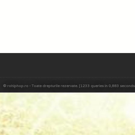
© rohiphop.ro - Toate drepturile rezervate. [1233 queries in 0,883 seconds