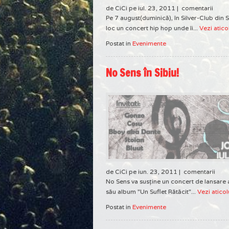
de CiCi pe iul. 23, 2011 |
comentarii
Pe 7 august(duminică), în Silver-Club din S
loc un concert hip hop unde îi...
Vezi atico
Postat in
Evenimente
No Sens în Sibiu!
de CiCi pe iun. 23, 2011 |
comentarii
No Sens va susţine un concert de lansare a
său album "Un Suflet Rătăcit"...
Vezi aticol
Postat in
Evenimente