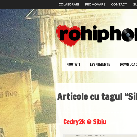
COLABORARI
PROMOVARE
CONTACT
SU
NOUTATI
EVENIMENTE
DOWNLOA
Articole cu tagul “Si
Cedry2k @ Sibiu