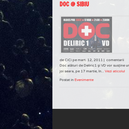
DOC @ SIBIU
de CiCi pe mart. 12, 2011 |
comentarii
Doc alături de Deliric1 şi VD vor susţine 
joi seara, pe 17 martie, în...
Vezi aticolul
Postat in
Evenimente