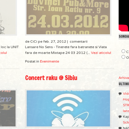
SONDAJ
de CiCi pe feb. 27, 2012 |
comentarii
 loc la UNIT
Lansare No Sens - Tinerete fara batranete si Viata
C
colul
fara de moarte Mixtape 24 03 2012 (...
Vezi aticolul
O
Postat in
Evenimente
Concert raku @ Sibiu
Arhiv
ULTIM
Vid
Hop
STR
lan
Ka
Sch
NA