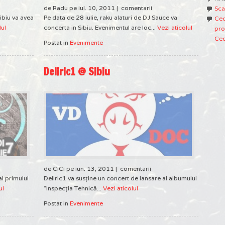
de Radu pe iul. 10, 2011 |
comentarii
Sca
ibiu va avea
Pe data de 28 iulie, raku alaturi de DJ Sauce va
Ced
lul
concerta in Sibiu. Evenimentul are loc...
Vezi aticolul
pro
Ced
Postat in
Evenimente
Deliric1 @ Sibiu
de CiCi pe iun. 13, 2011 |
comentarii
l primului
Deliric1 va susţine un concert de lansare al albumului
ul
“Inspecţia Tehnică...
Vezi aticolul
Postat in
Evenimente