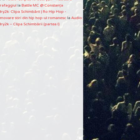
rafaggiul
la
Battle MC @ Constanţa
ry2k: Clipa Schimbării | Ro Hip Hop -
movare stiri din hip hop-ul romanesc
la
Audio:
ry2k – Clipa Schimbării (partea I)