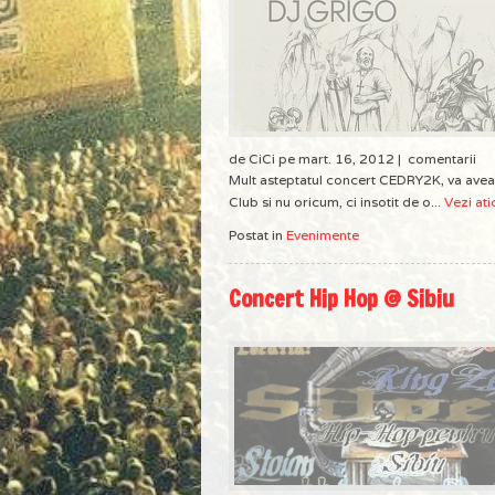
de CiCi pe mart. 16, 2012 |
comentarii
Mult asteptatul concert CEDRY2K, va avea
Club si nu oricum, ci insotit de o...
Vezi ati
Postat in
Evenimente
Concert Hip Hop @ Sibiu