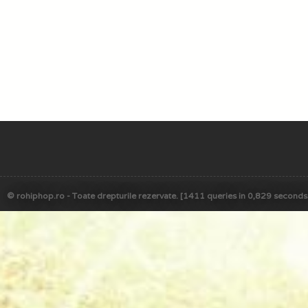
© rohiphop.ro - Toate drepturile rezervate. [1411 queries in 0,829 seconds